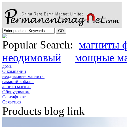
Popular Search:
магниты 
неодимовый
|
мощные м
дома
О компании
неодимовые магниты
самарий кобальт
алнико магнит
Oборудование
Cертификат
Cвязаться
Products blog link