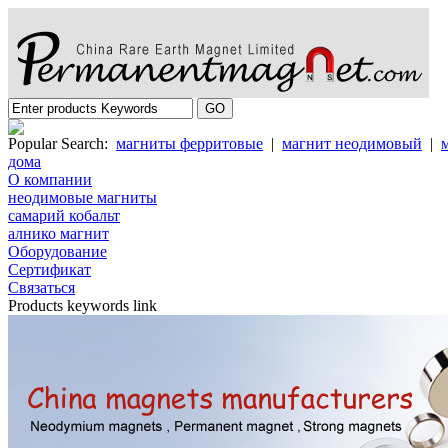
Popular Search:
магниты ферритовые
|
магнит неодимовый
|
дома
О компании
неодимовые магниты
самарий кобальт
алнико магнит
Oборудование
Cертификат
Cвязаться
Products keywords link