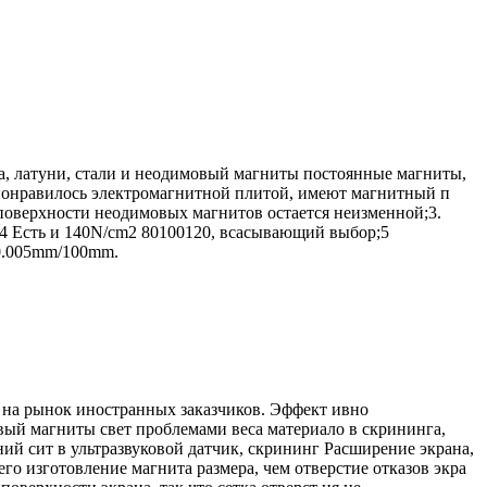
а, латуни, стали и неодимовый магниты постоянные магниты,
 понравилось электромагнитной плитой, имеют магнитный п
поверхности неодимовых магнитов остается неизменной;3.
;4 Есть и 140N/cm2 80100120, всасывающий выбор;5
0.005mm/100mm.
 на рынок иностранных заказчиков. Эффект ивно
овый магниты свет проблемами веса материало в скрининга,
й сит в ультразвуковой датчик, скрининг Расширение экрана,
о изготовление магнита размера, чем отверстие отказов экра