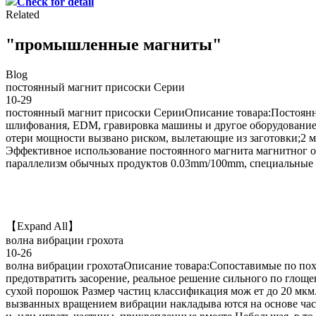
Check for detail
Related
"промышленные магниты"
Blog
постоянный магнит присоски Серии
10-29
постоянный магнит присоски СерииОписание товара:Постоянны
шлифования, EDM, гравировка машины и другое оборудование 
отери мощности вызвано риском, вылетающие из заготовки;2 м
Эффективное использование постоянного магнита магнитног о 
параллелизм обычных продуктов 0.03mm/100mm, специальные 
【Expand All】
волна вибрации грохота
10-26
волна вибрации грохотаОписание товара:Сопоставимые по пох
предотвратить засорение, реальное решение сильного по глоще
сухой порошок Размер частиц классификация мож ет до 20 мкм
вызванных вращением вибрации накладыва ются на основе часто