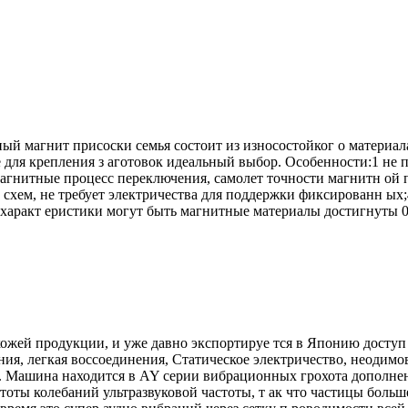
й магнит присоски семья состоит из износостойког о материал
для крепления з аготовок идеальный выбор. Особенности:1 не
агнитные процесс переключения, самолет точности магнитн ой 
схем, не требует электричества для поддержки фиксированн ых
характ еристики могут быть магнитные материалы достигнуты 
ожей продукции, и уже давно экспортируе тся в Японию доступ
ния, легкая воссоединения, Статическое электричество, неодим
. Машина находится в AY серии вибрационных грохота дополнени
ты колебаний ультразвуковой частоты, т ак что частицы большег