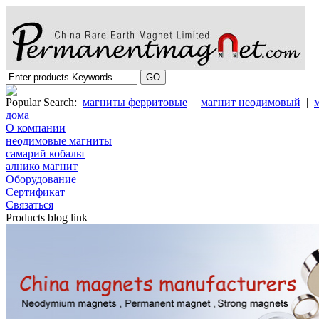
Popular Search:
магниты ферритовые
|
магнит неодимовый
|
дома
О компании
неодимовые магниты
самарий кобальт
алнико магнит
Oборудование
Cертификат
Cвязаться
Products blog link