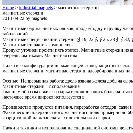
Home
>
industrial magnets
> магнитные стержни
магнитные стержни
2013-09-22 by magnets
Магнитные бар магнитных блоков, продает одну игрушку часов
заболеваний.
Магнитные спецификации стержня (∮ 19, 22 ∮, ∮ 25, 28 ∮, ∮ 32, ∮ 3
Магнитные стержни - компоненты
Продукт уточнен пройти пять этапов. Магнитные стержни из а
очередь ломтиками. Магнитная сила
Палка все конфигурации нержавеющей стали, защитный чехол
магнитные стержни, магнитные стержни адсорбированных на а
Осенью. Непрерывная работа; дрель взвода железа добыча сырь
Магнитные стержни - Использование
Главным образом в железо сырья использовались более-контак
настоящее время широко используется в
Производство продуктов питания, переработка отходов, сажи и
Фактические поверхностного магнитного поля примерно до 600
коэрцитивной царь запечатал силиконом или сварки,
Науки и техники и использование специальной системы делать