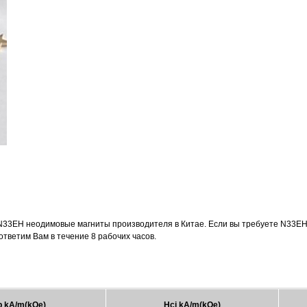
33EH неодимовые магниты производителя в Китае. Если вы требуете N33EH
ответим Вам в течение 8 рабочих часов.
 kA/m(kOe)
Hcj kA/m(kOe)