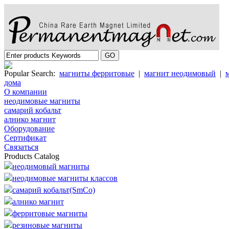
Popular Search:
магниты ферритовые
|
магнит неодимовый
|
дома
О компании
неодимовые магниты
самарий кобальт
алнико магнит
Oборудование
Cертификат
Cвязаться
Products Catalog
неодимовый магниты
неодимовые магниты классов
самарий кобальт(SmCo)
алнико магнит
ферритовые магниты
резиновые магниты