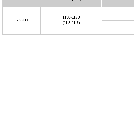
1130-1170
N33EH
(11.3-11.7)