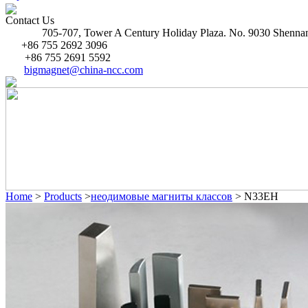
Contact Us
705-707, Tower A Century Holiday Plaza. No. 9030 Shenna
Address:
+86 755 2692 3096
Tel:
+86 755 2691 5592
Fax:
bigmagnet@china-ncc.com
Mail:
Home
>
Products
>
неодимовые магниты классов
> N33EH