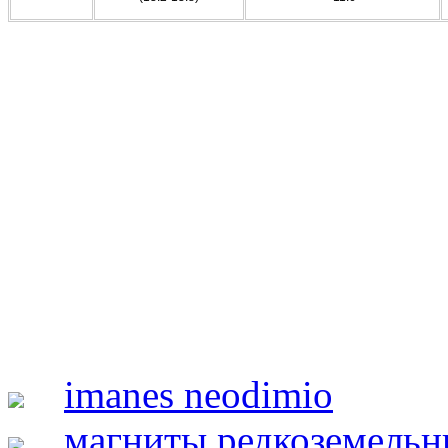
imanes neodimio
магниты редкоземельн