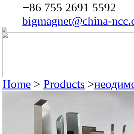
+86 755 2691 5592
Fax:
bigmagnet@china-ncc
Mail:
Home
>
Products
>
неодимо