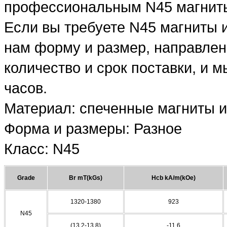
профессиональным N45 магниты 
Если вы требуете N45 магниты 
нам форму и размер, направлен
количество и срок поставки, и 
часов.
Материал: спеченные магниты 
Форма и размеры: Разное
Класс: N45
Grade
Br mT(kGs)
Hcb kA/m(kOe)
1320-1380
923
N45
(13.2-13.8)
-11.6