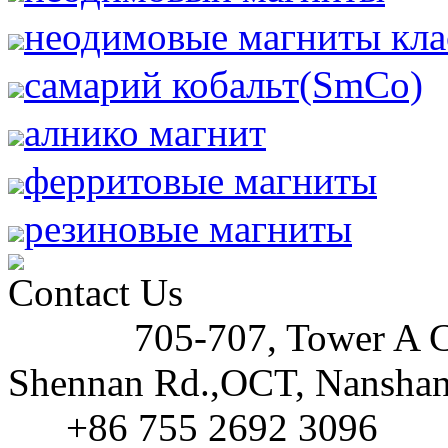
неодимовые магниты кла
самарий кобальт(SmCo)
алнико магнит
ферритовые магниты
резиновые магниты
Contact Us
705-707, Tower A C
Address:
Shennan Rd.,OCT, Nanshan 
+86 755 2692 3096
Tel: