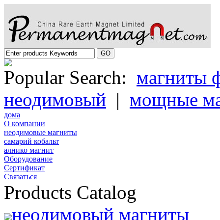
Popular Search:
магниты 
неодимовый
|
мощные м
дома
О компании
неодимовые магниты
самарий кобальт
алнико магнит
Oборудование
Cертификат
Cвязаться
Products Catalog
неодимовый магниты