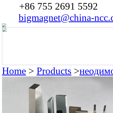
+86 755 2691 5592
Fax:
bigmagnet@china-ncc
Mail:
Home
>
Products
>
неодимо