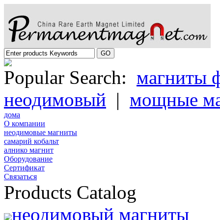
Popular Search:
магниты 
неодимовый
|
мощные м
дома
О компании
неодимовые магниты
самарий кобальт
алнико магнит
Oборудование
Cертификат
Cвязаться
Products Catalog
неодимовый магниты