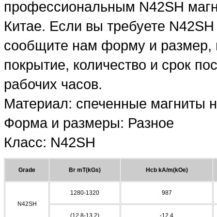
профессиональным N42SH магн
Китае. Если вы требуете N42SH
сообщите нам форму и размер, 
покрытие, количество и срок пос
рабочих часов.
Материал: спеченные магниты 
Форма и размеры: Разное
Класс: N42SH
Grade
Br mT(kGs)
Hcb kA/m(kOe)
1280-1320
987
N42SH
(12.8-13.2)
-12.4