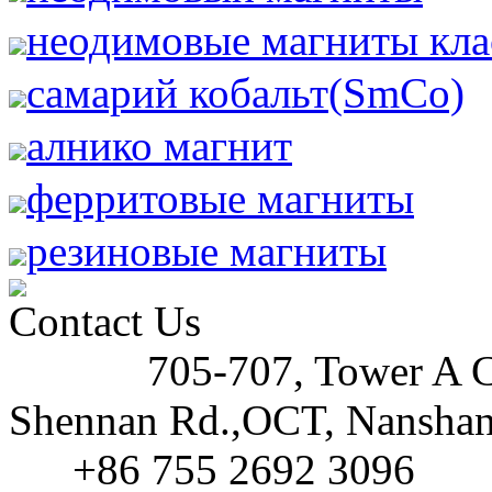
неодимовые магниты кла
самарий кобальт(SmCo)
алнико магнит
ферритовые магниты
резиновые магниты
Contact Us
705-707, Tower A C
Address:
Shennan Rd.,OCT, Nanshan 
+86 755 2692 3096
Tel: