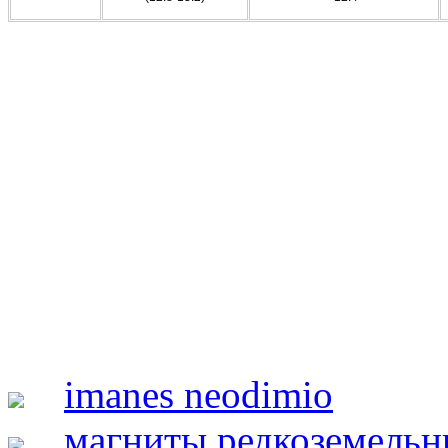
imanes neodimio
магниты редкоземельн