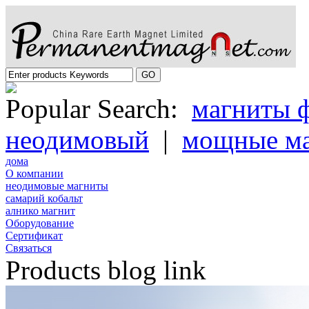
Popular Search:
магниты 
неодимовый
|
мощные м
дома
О компании
неодимовые магниты
самарий кобальт
алнико магнит
Oборудование
Cертификат
Cвязаться
Products blog link