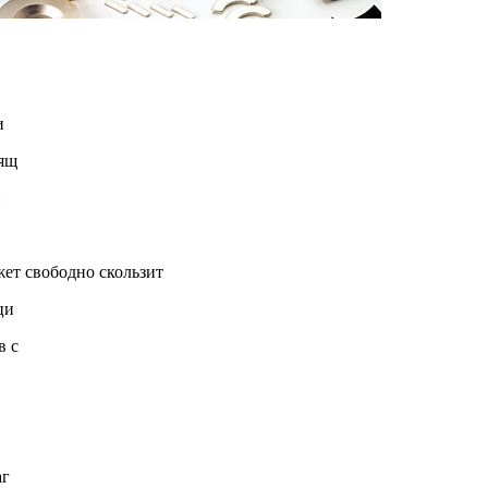
и
 ящ
и
жет свободно скользит
ци
в с
аг