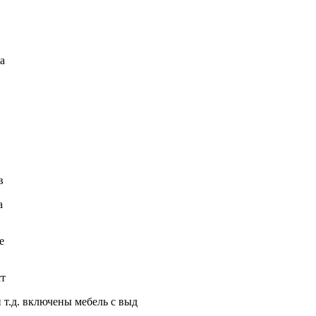
а
в
а
е
ст
 т.д. включены мебель с выд