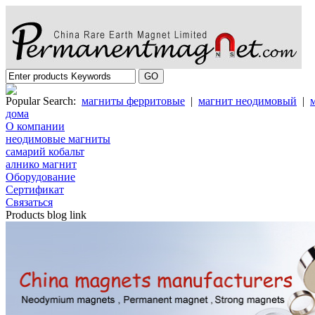
Popular Search:
магниты ферритовые
|
магнит неодимовый
|
дома
О компании
неодимовые магниты
самарий кобальт
алнико магнит
Oборудование
Cертификат
Cвязаться
Products blog link