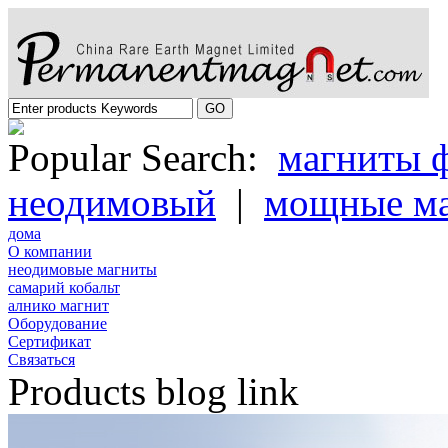
Popular Search:
магниты 
неодимовый
|
мощные м
дома
О компании
неодимовые магниты
самарий кобальт
алнико магнит
Oборудование
Cертификат
Cвязаться
Products blog link