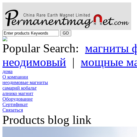
Popular Search:
магниты 
неодимовый
|
мощные м
дома
О компании
неодимовые магниты
самарий кобальт
алнико магнит
Oборудование
Cертификат
Cвязаться
Products blog link