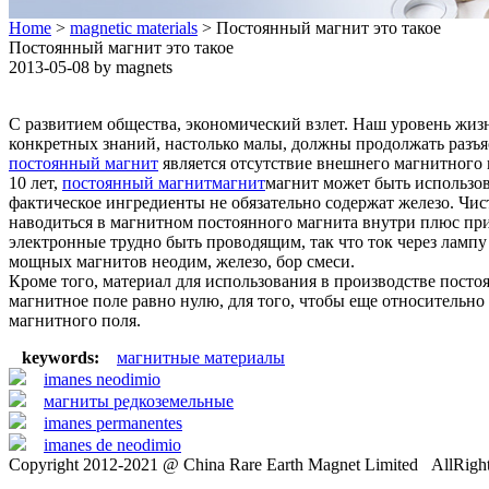
Home
>
magnetic materials
> Постоянный магнит это такое
Постоянный магнит это такое
2013-05-08 by magnets
С развитием общества, экономический взлет. Наш уровень жи
конкретных знаний, настолько малы, должны продолжать разъя
постоянный магнит
является отсутствие внешнего магнитного п
10 лет,
постоянный магнит
магнит
магнит может быть использов
фактическое ингредиенты не обязательно содержат железо. Чис
наводиться в магнитном постоянного магнита внутри плюс при
электронные трудно быть проводящим, так что ток через ламп
мощных магнитов неодим, железо, бор смеси.
Кроме того, материал для использования в производстве пост
магнитное поле равно нулю, для того, чтобы еще относительн
магнитного поля.
keywords:
магнитные материалы
imanes neodimio
магниты редкоземельные
imanes permanentes
imanes de neodimio
Copyright 2012-2021 @ China Rare Earth Magnet Limited AllRigh