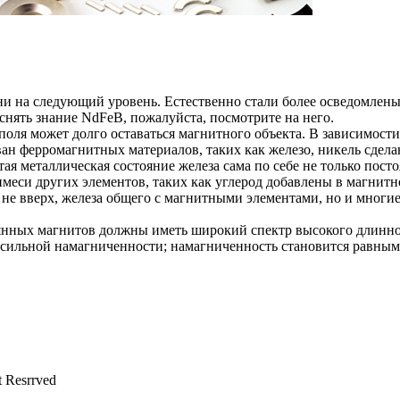
зни на следующий уровень. Естественно стали более осведомле
снять знание NdFeB, пожалуйста, посмотрите на него.
оля может долго оставаться магнитного объекта. В зависимости
ан ферромагнитных материалов, таких как железо, никель сдел
тая металлическая состояние железа сама по себе не только пос
меси других элементов, таких как углерод добавлены в магнитн
у не вверх, железа общего с магнитными элементами, но и мног
оянных магнитов должны иметь широкий спектр высокого длинной
о сильной намагниченности; намагниченность становится равным
t Resrrved