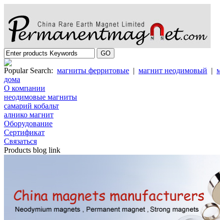
Popular Search:
магниты ферритовые
|
магнит неодимовый
|
дома
О компании
неодимовые магниты
самарий кобальт
алнико магнит
Oборудование
Cертификат
Cвязаться
Products blog link