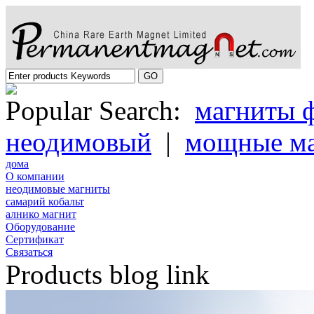
Popular Search:
магниты 
неодимовый
|
мощные м
дома
О компании
неодимовые магниты
самарий кобальт
алнико магнит
Oборудование
Cертификат
Cвязаться
Products blog link