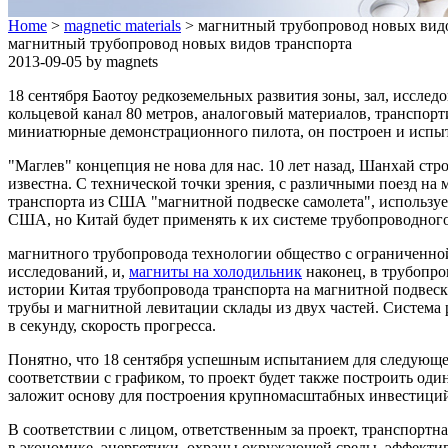
Home
>
magnetic materials
> магнитный трубопровод новых видо
магнитный трубопровод новых видов транспорта
2013-09-05 by magnets
18 сентября Баотоу редкоземельных развития зоны, зал, иссле
кольцевой канал 80 метров, аналоговый материалов, транспор
миниатюрные демонстрационного пилота, он построен и испыт
"Маглев" концепция не нова для нас. 10 лет назад, Шанхай ст
известна. С технической точки зрения, с различными поезд 
транспорта из США "магнитной подвеске самолета", используе
США, но Китай будет применять к их системе трубопроводного 
магнитного трубопровода технологии общество с ограниченн
исследований, и,
магниты на холодильник
наконец, в трубопро
истории Китая трубопровода транспорта на магнитной подве
трубы и магнитной левитации склады из двух частей. Система
в секунду, скорость прогресса.
Понятно, что 18 сентября успешным испытанием для следующег
соответствии с графиком, то проект будет также построить од
заложит основу для построения крупномасштабных инвестици
В соответствии с лицом, ответственным за проект, транспортн
в экономике, энергетики, охраны окружающей среды, эффекти