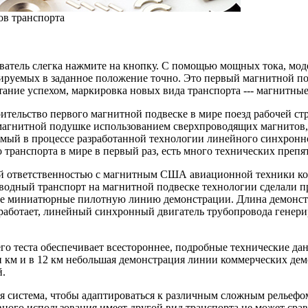
в транспорта
дователь слегка нажмите на кнопку. С помощью мощных тока, мод
тируемых в заданное положение точно. Это первый магнитной п
ание успехом, маркировка новых вида транспорта --- магнитны
роительство первого магнитной подвеске в мире поезд рабочей с
на магнитной подушке использованием сверхпроводящих магнито
мый в процессе разработанной технологии линейного синхронног
транспорта в мире в первый раз, есть много технических препя
ой ответственностью с магнитным США авиационной техники ко
водный транспорт на магнитной подвеске технологии сделали п
ске миниатюрные пилотную линию демонстрации. Длина демонст
 работает, линейный синхронный двигатель трубопровода генер
о теста обеспечивает всестороннее, подробные технические дан
ин км и в 12 км небольшая демонстрация линии коммерческих дем
й.
ая система, чтобы адаптироваться к различным сложным рельефо
вного использования имеет другой вид транспорта не может ср