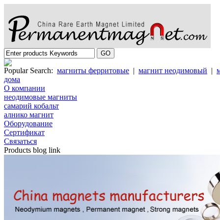
Popular Search:
магниты ферритовые
|
магнит неодимовый
|
дома
О компании
неодимовые магниты
самарий кобальт
алнико магнит
Oборудование
Cертификат
Cвязаться
Products blog link