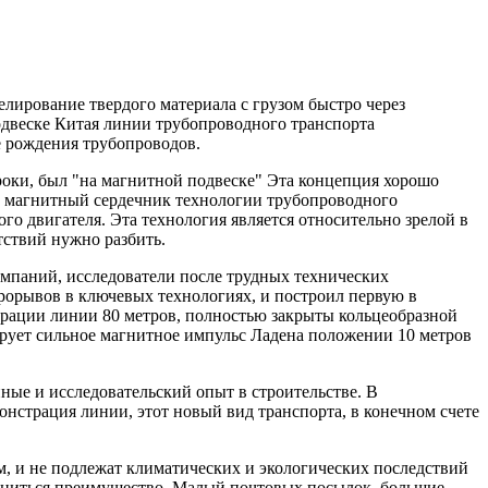
елирование твердого материала с грузом быстро через
одвеске Китая линии трубопроводного транспорта
е рождения трубопроводов.
троки, был "на магнитной подвеске" Эта концепция хорошо
в, магнитный сердечник технологии трубопроводного
о двигателя. Эта технология является относительно зрелой в
тствий нужно разбить.
мпаний, исследователи после трудных технических
рорывов в ключевых технологиях, и построил первую в
рации линии 80 метров, полностью закрыты кольцеобразной
ирует сильное магнитное импульс Ладена положении 10 метров
ные и исследовательский опыт в строительстве. В
онстрация линии, этот новый вид транспорта, в конечном счете
м, и не подлежат климатических и экологических последствий
авниться преимущество. Малый почтовых посылок, большие