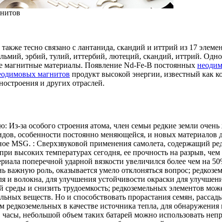
гнитов
 также тесно связано с лантанида, скандий и иттрий из 17 элеме
ольмий, эрбий, тулий, иттербий, лютеций, скандий, иттрий. Од
е магнитные материалы. Появление Nd-Fe-B постоянных
неодим
еодимовых магнитов
продукт высокой энергии, известный как к
ностроения и других отраслей.
: Из-за особого строения атома, член семьи редкие земли очен
идов, особенности постоянно меняющейся, и новых материалов д
ое MSG. : Сверхзвуковой применения самолета, содержащий ре
при высоких температурах сегодня, ее прочность на разрыв, чем
териала поперечной ударной вязкости увеличился более чем на 5
ень важную роль, оказывается умело отклоняться вопрос; редко
ля и волокна, для улучшения устойчивости окраски для улучшен
й среды и снизить трудоемкость; редкоземельных элементов мо
льных веществ. Но и способствовать прорастания семян, рассады
ием редкоземельных в качестве источника тепла, для обнаружени
, часы, небольшой объем таких батарей можно использовать непр