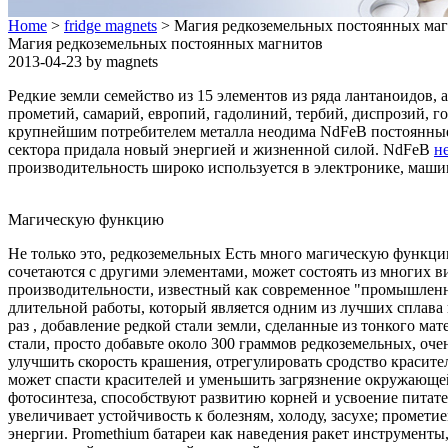
Home
>
fridge magnets
> Магия редкоземельных постоянных ма
Магия редкоземельных постоянных магнитов
2013-04-23 by magnets
Редкие земли семейство из 15 элементов из ряда лантаноидов, а
прометий, самарий, европий, гадолиний, тербий, диспрозий, г
крупнейшим потребителем металла неодима NdFeB постоянны
сектора придала новый энергией и жизненной силой. NdFeB
н
производительность широко используется в электронике, маши
Магическую функцию
Не только это, редкоземельных Есть много магическую функцию
сочетаются с другими элементами, может состоять из многих в
производительности, известный как современное "промышленн
длительной работы, который является одним из лучших сплава 
раз , добавление редкой стали земли, сделанные из тонкого ма
стали, просто добавьте около 300 граммов редкоземельных, оч
улучшить скорость крашения, отрегулировать сродство красите
может спасти красителей и уменьшить загрязнение окружающе
фотосинтеза, способствуют развитию корней и усвоение питате
увеличивает устойчивость к болезням, холоду, засухе; промет
энергии. Promethium батареи как наведения ракет инструменты