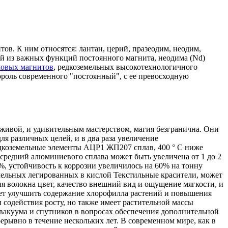
нтов. К ним относятся: лантан, церий, празеодим, неодим,
ной из важных функций постоянного магнита, неодима (Nd)
овых магнитов
, редкоземельных высокотехнологичного
ороль современного "постоянный", с ее превосходную
ь живой, и удивительным мастерством, магия безгранична. Они
ля различных целей, и в два раза увеличение
дкоземельные элементы АЦР1 ЖП207 сплав, 400 ° С ниже
 средний алюминиевого сплава может быть увеличена от 1 до 2
0%, устойчивость к коррозии увеличилось на 60% на тонну
земельных легированных в кислой Текстильные красители, может
ия волокна цвет, качество внешний вид и ощущение мягкости, и
жет улучшить содержание хлорофилла растений и повышения
 содействия росту, но также имеет растительной массы
я вакуума и спутников в вопросах обеспечения дополнительной
ерывно в течение нескольких лет. В современном мире, как в