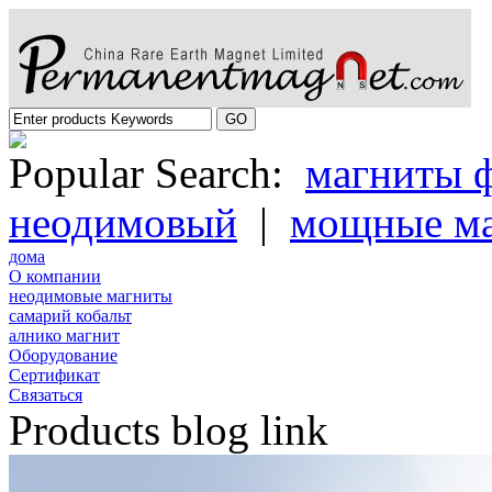
Popular Search:
магниты 
неодимовый
|
мощные м
дома
О компании
неодимовые магниты
самарий кобальт
алнико магнит
Oборудование
Cертификат
Cвязаться
Products blog link